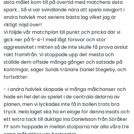
sista målet kom till på övertid med matchens sista
spark… Så vi var svindlande nära att spela oavgjort i
andra halvlek mot seriens bästa lag vilket jag är
riktigt nöjd över!
Vi följde vår matchplan till punkt och pricka där vi
gick ner på 5-4-1 med lågt försvar och stor
aggressivitet i mitten så de inte skulle få prova avslut
rakt framifrån. Vi stoppade upp det mesta och
ställde dem offside många gånger och satsade på
kontringar, säger Sunds tränare Daniel Stegeby, och
fortsätter:
- I andra halvlek skapade vi många målchanser och
hade en hel del av spelet i de centrala delarna av
planen, men vi lyckades inte få in bollen trots bra
tryck. Hela laget ska ha en eloge för denna insats och
ett extra tack till duktiga Ina Danielsson från Söråker
FF som hoppade in mellan stolparna när alla våra tre