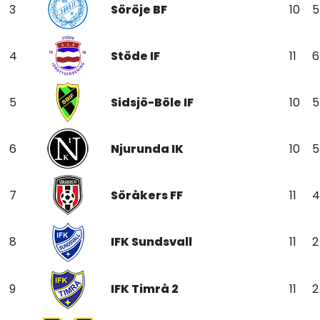
3
Söröje BF
10
5
4
Stöde IF
11
6
5
Sidsjö-Böle IF
10
5
6
Njurunda IK
10
5
7
Söråkers FF
11
4
8
IFK Sundsvall
11
2
9
IFK Timrå 2
11
2