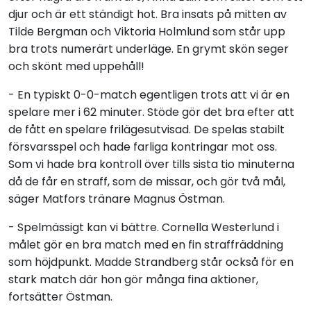
djur och är ett ständigt hot. Bra insats på mitten av
Tilde Bergman och Viktoria Holmlund som står upp
bra trots numerärt underläge. En grymt skön seger
och skönt med uppehåll!
- En typiskt 0-0-match egentligen trots att vi är en
spelare mer i 62 minuter. Stöde gör det bra efter att
de fått en spelare frilägesutvisad. De spelas stabilt
försvarsspel och hade farliga kontringar mot oss.
Som vi hade bra kontroll över tills sista tio minuterna
då de får en straff, som de missar, och gör två mål,
säger Matfors tränare Magnus Östman.
- Spelmässigt kan vi bättre. Cornella Westerlund i
målet gör en bra match med en fin straffräddning
som höjdpunkt. Madde Strandberg står också för en
stark match där hon gör många fina aktioner,
fortsätter Östman.