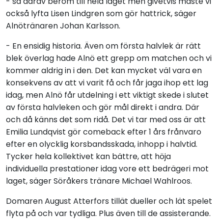
- så därav beröm till hela laget men givetvis måste vi
också lyfta Lisen Lindgren som gör hattrick, säger
Alnötränaren Johan Karlsson.
- En ensidig historia. Även om första halvlek är rätt
blek överlag hade Alnö ett grepp om matchen och vi
kommer aldrig in i den. Det kan mycket väl vara en
konsekvens av att vi varit få och får jaga ihop ett lag
idag, men Alnö får utdelning i ett viktigt skede i slutet
av första halvleken och gör mål direkt i andra. Där
och då känns det som ridå. Det vi tar med oss är att
Emilia Lundqvist gör comeback efter 1 års frånvaro
efter en olycklig korsbandsskada, inhopp i halvtid.
Tycker hela kollektivet kan bättre, att höja
individuella prestationer idag vore ett bedrägeri mot
laget, säger Söråkers tränare Michael Wahlroos.
Domaren August Atterfors tillät dueller och lät spelet
flyta på och var tydliga. Plus även till de assisterande.