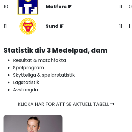
10
Matfors IF
11
0
11
Sund IF
11
1
Statistik div 3 Medelpad, dam
Resultat & matchfakta
Spelprogram
Skytteliga & spelarstatistik
Lagstatistik
Avstängda
KLICKA HÄR FÖR ATT SE AKTUELL TABELL