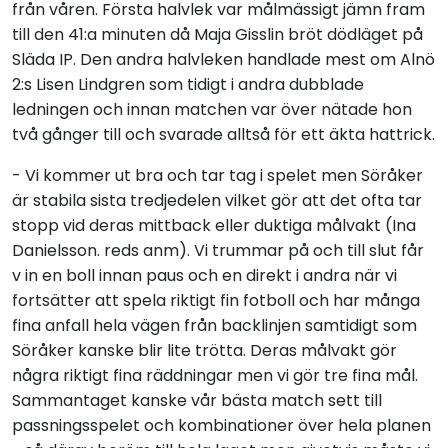
från våren. Första halvlek var målmässigt jämn fram
till den 41:a minuten då Maja Gisslin bröt dödläget på
Släda IP. Den andra halvleken handlade mest om Alnö
2:s Lisen Lindgren som tidigt i andra dubblade
ledningen och innan matchen var över nätade hon
två gånger till och svarade alltså för ett äkta hattrick.
- Vi kommer ut bra och tar tag i spelet men Söråker
är stabila sista tredjedelen vilket gör att det ofta tar
stopp vid deras mittback eller duktiga målvakt (Ina
Danielsson. reds anm). Vi trummar på och till slut får
v in en boll innan paus och en direkt i andra när vi
fortsätter att spela riktigt fin fotboll och har många
fina anfall hela vägen från backlinjen samtidigt som
Söråker kanske blir lite trötta. Deras målvakt gör
några riktigt fina räddningar men vi gör tre fina mål.
Sammantaget kanske vår bästa match sett till
passningsspelet och kombinationer över hela planen