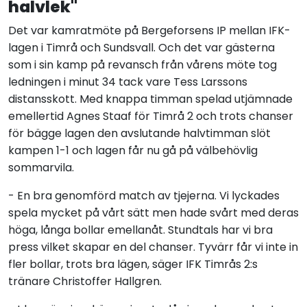
halvlek"
Det var kamratmöte på Bergeforsens IP mellan IFK-
lagen i Timrå och Sundsvall. Och det var gästerna
som i sin kamp på revansch från vårens möte tog
ledningen i minut 34 tack vare Tess Larssons
distansskott. Med knappa timman spelad utjämnade
emellertid Agnes Staaf för Timrå 2 och trots chanser
för bägge lagen den avslutande halvtimman slöt
kampen 1-1 och lagen får nu gå på välbehövlig
sommarvila.
- En bra genomförd match av tjejerna. Vi lyckades
spela mycket på vårt sätt men hade svårt med deras
höga, långa bollar emellanåt. Stundtals har vi bra
press vilket skapar en del chanser. Tyvärr får vi inte in
fler bollar, trots bra lägen, säger IFK Timrås 2:s
tränare Christoffer Hallgren.