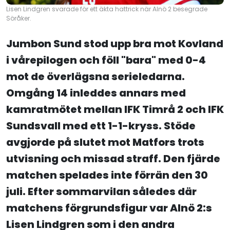
Lisen Lindgren svarade för ett äkta hattrick när Alnö 2 besegrade
Söråker.
Jumbon Sund stod upp bra mot Kovland
i vårepilogen och föll "bara" med 0-4
mot de överlägsna serieledarna.
Omgång 14 inleddes annars med
kamratmötet mellan IFK Timrå 2 och IFK
Sundsvall med ett 1-1-kryss. Stöde
avgjorde på slutet mot Matfors trots
utvisning och missad straff. Den fjärde
matchen spelades inte förrän den 30
juli. Efter sommarvilan således där
matchens förgrundsfigur var Alnö 2:s
Lisen Lindgren som i den andra