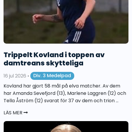
Trippelt Kovland i toppen av
damtreans skytteliga
16 jul 2026
•
Div. 3 Medelpad
Kovland har gjort 58 mål på elva matcher. Av dem
har Amanda Sevefjord (13), Marlene Laggren (12) och
Tella Åström (12) svarat för 37 av dem och trion ...
LÄS MER