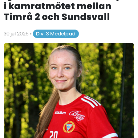
i kamratmötet mellan
Timrå 2 och Sundsvall
30 jul 2026
•
Div. 3 Medelpad