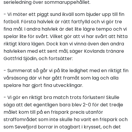
serieledning över sommaruppehållet.
- Vi möter ett piggt sund ikväll som bjuder upp till fin
fotboll. Första halvlek är rätt fartfylld och vi gör tre
fina mål. I andra halvlek är det lite lägre tempo och vi
spelar lite för svårt. Vilket gör att vi har svårt att hitta
riktigt klara lägen. Dock kan vi vinna även den andra
halvleken med ett sent mål, säger Kovlands tränare
Gottfrid Sjödin, och fortsätter:
- Summerat så går vi på lite ledighet med en riktigt fin
vårsäsong där vi har gått framåt som lag och alla
spelare har gjort fina utvecklingar.
- Vi gör en riktigt bra match trots förlusten! Skulle
säga att det egentligen bara blev 2-0 för det tredje
målet kom till på en frispark precis utanför
straffområdet som inte skulle ha varit en frispark och
som Sevefjord borrar in otagbart i krysset, och det