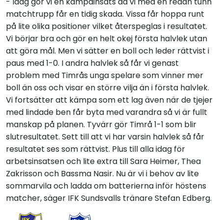
- Idag gör vi en kämpainsats då vi med en redan tunn
matchtrupp får en tidig skada. Vissa får hoppa runt
på lite olika positioner vilket återspeglas i resultatet.
Vi börjar bra och gör en helt okej första halvlek utan
att göra mål. Men vi sätter en boll och leder rättvist i
paus med 1-0. I andra halvlek så får vi genast
problem med Timrås unga spelare som vinner mer
boll än oss och visar en större vilja än i första halvlek.
Vi fortsätter att kämpa som ett lag även när de tjejer
med lindade ben får byta med varandra så vi är fullt
manskap på planen. Tyvärr gör Timrå 1-1 som blir
slutresultatet. Sett till att vi har varsin halvlek så får
resultatet ses som rättvist. Plus till alla idag för
arbetsinsatsen och lite extra till Sara Heimer, Thea
Zakrisson och Bassma Nasir. Nu är vi i behov av lite
sommarvila och ladda om batterierna inför höstens
matcher, säger IFK Sundsvalls tränare Stefan Edberg.