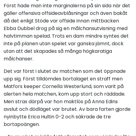
Först hade man inte marginalerna på sin sida när det
gäller offensiva offsideavblåsningar och även bakåt
då det enligt Stöde var offside innan mittbacken
Ebba Dubbel drog på sig en målchansutvisning med
halvtimman spelad. Trots en dam mindre syntes det
inte på planen utan spelet var ganska jämnt, dock
utan att det skapades så många högkaratiga
målchanser.
Det var först i slutet av matchen som det öppnade
upp sig. Först tilldömdes bortalaget en straff men
Matfors keeper Cornella Westerlund, som varit på
alerten hela matchen, kom upp stort och räddade.
Men strax därpå var hon maktlös på Anna Edins
avslut och dödläget var brutet. Av bara farten gjorde
nyinbytte Erica Hultin 0-2 och säkrade de tre
bortapoängen.