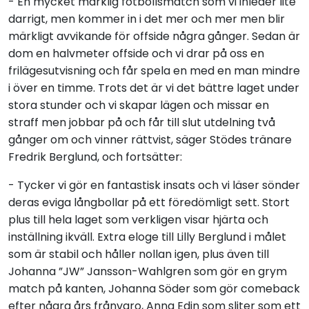
- En mycket märklig fotbollsmatch som vi inleder lite
darrigt, men kommer in i det mer och mer men blir
märkligt avvikande för offside några gånger. Sedan är
dom en halvmeter offside och vi drar på oss en
frilägesutvisning och får spela en med en man mindre
i över en timme. Trots det är vi det bättre laget under
stora stunder och vi skapar lägen och missar en
straff men jobbar på och får till slut utdelning två
gånger om och vinner rättvist, säger Stödes tränare
Fredrik Berglund, och fortsätter:
- Tycker vi gör en fantastisk insats och vi läser sönder
deras eviga långbollar på ett föredömligt sett. Stort
plus till hela laget som verkligen visar hjärta och
inställning ikväll. Extra eloge till Lilly Berglund i målet
som är stabil och håller nollan igen, plus även till
Johanna ”JW” Jansson-Wahlgren som gör en grym
match på kanten, Johanna Söder som gör comeback
efter några års frånvaro, Anna Edin som sliter som ett