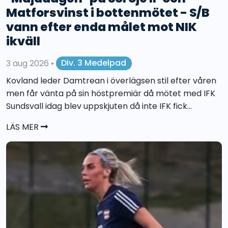
Matforsvinst i bottenmötet - S/B
vann efter enda målet mot NIK
ikväll
3 aug 2026
•
Div. 3 Medelpad
Kovland leder Damtrean i överlägsen stil efter våren
men får vänta på sin höstpremiär då mötet med IFK
Sundsvall idag blev uppskjuten då inte IFK fick...
LÄS MER