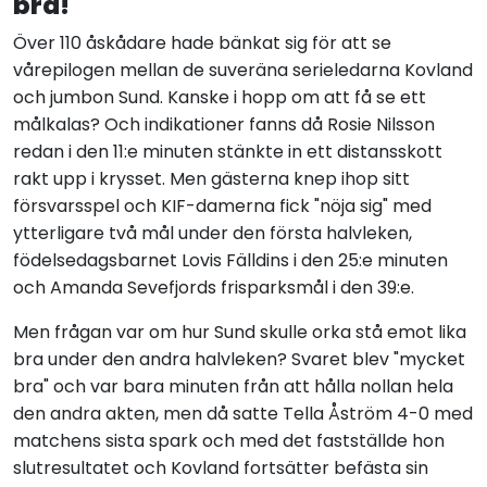
bra!
Över 110 åskådare hade bänkat sig för att se
vårepilogen mellan de suveräna serieledarna Kovland
och jumbon Sund. Kanske i hopp om att få se ett
målkalas? Och indikationer fanns då Rosie Nilsson
redan i den 11:e minuten stänkte in ett distansskott
rakt upp i krysset. Men gästerna knep ihop sitt
försvarsspel och KIF-damerna fick "nöja sig" med
ytterligare två mål under den första halvleken,
födelsedagsbarnet Lovis Fälldins i den 25:e minuten
och Amanda Sevefjords frisparksmål i den 39:e.
Men frågan var om hur Sund skulle orka stå emot lika
bra under den andra halvleken? Svaret blev "mycket
bra" och var bara minuten från att hålla nollan hela
den andra akten, men då satte Tella Åström 4-0 med
matchens sista spark och med det fastställde hon
slutresultatet och Kovland fortsätter befästa sin