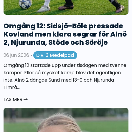
Omgång 12: Sidsjö-Böle pressade
Kovland men klara segrar för Alnö
2, Njurunda, Stöde och Söröje
26 jun 2026
•
Div. 3 Medelpad
Omgång 12 startade upp under tisdagen med tvenne
kamper. Eller så mycket kamp blev det egentligen
inte. Alnö 2 dängde Sund med 13-0 och Njurunda
Timrå...
LÄS MER