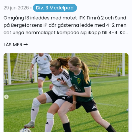
29 jun 2026
•
Div. 3 Medelpad
Omgång 13 inleddes med mötet IFK Timrå 2 och Sund
på Bergeforsens IP där gästerna ledde med 4-2 men
det unga hemmalaget kämpade sig ikapp till 4-4. Ko...
LÄS MER