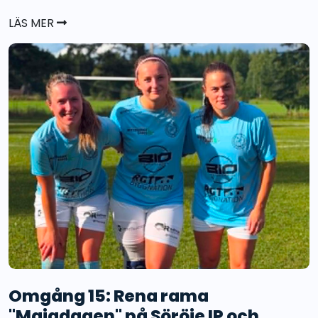
LÄS MER
Omgång 15: Rena rama
"Majadagen" på Söröje IP och