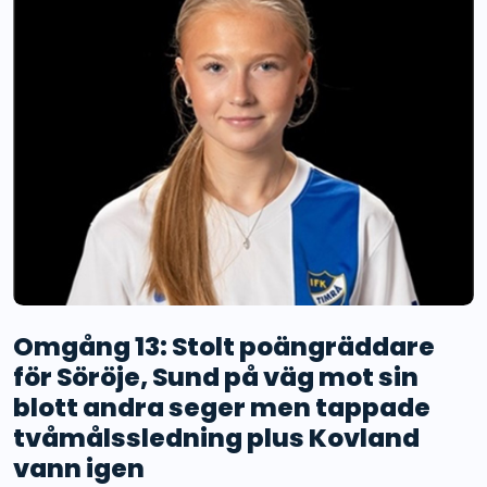
Omgång 13: Stolt poängräddare
för Söröje, Sund på väg mot sin
blott andra seger men tappade
tvåmålssledning plus Kovland
vann igen