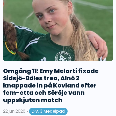
Omgång 11: Emy Melarti fixade
Sidsjö-Böles trea, Alnö 2
knappade in på Kovland efter
fem-etta och Söröje vann
uppskjuten match
22 jun 2026
•
Div. 3 Medelpad