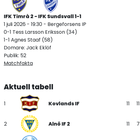
IFK Timrå 2 - IFK Sundsvall 1-1
1 juli 2026 - 19:30 - Bergeforsens IP
0-1 Tess Larsson Eriksson (34)
1-1 Agnes Staaf (58)
Domare: Jack Eklöf
Publik: 52
Matchfakta
Aktuell tabell
1
Kovlands IF
11
11
2
Alnö IF 2
11
7