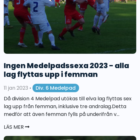
Ingen Medelpadssexa 2023 - alla
lag flyttas upp i femman
11 jan 2023
•
Div. 6 Medelpad
Då division 4 Medelpad utökas till elva lag flyttas sex
lag upp från femman, inklusive tre andralag.Detta
medför att även femman fylls på underifrån v...
LÄS MER