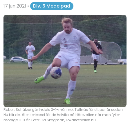
17 jun 2021
•
Div. 6 Medelpad
Robert Schützer gör Indals 3-1-mål mot Tallnäs för ett par år sedan.
Nu blir det åter seriespel för de helvita på Härevallen när man fyller
modiga 100 år. Foto: Pia Skogman, Lokalfotbollen.nu.