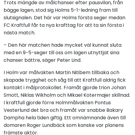
Trots mängde av målchanser efter pausvilan, från
bägge lagen, stod sig Holms 5-1-ledning fram till
slutsignalen. Det här var Holms första seger medan
FC Kraftfull får ta nya krafttag för att ta sin första i
nästa match.
– Den här matchen hade mycket väl kunnat sluta
med en 9-5-seger till oss om lagen utnyttjat sina
chanser bättre, säger Peter Lind.
I Holm var målvakten Martin Nitibem tillbaka och
skapade trygghet och såg till att Kraftfull aldrig fick
kontakt i målprotokollet. Framåt gjorde trion Johan
Smott, Niklas Wikholm och Mikael Kotermajer skillnad.
I kraftfull gjorde förre Holmmålvakten Pontus
Vesterlund det bra och framåt var snabbe Bakary
Dampha hela tiden giftig. Ett omnämnande även till
domaren Roger Lundbäck som kanske var planens
främste aktör.