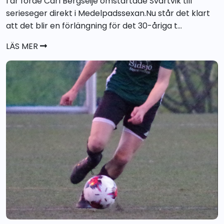
I år förde Carl Bergseije omstartade Svartvik till
serieseger direkt i Medelpadssexan.Nu står det klart
att det blir en förlängning för det 30-åriga t...
LÄS MER