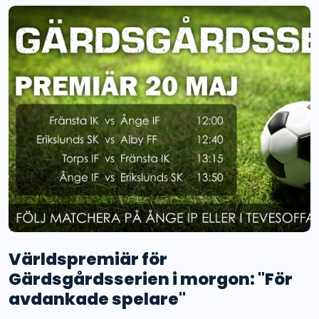
Världspremiär för
Gärdsgårdsserien i morgon: "För
avdankade spelare"