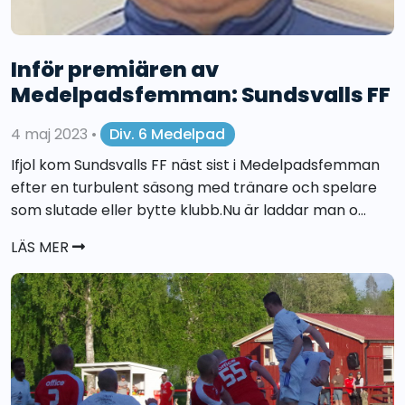
Inför premiären av
Medelpadsfemman: Sundsvalls FF
4 maj 2023
•
Div. 6 Medelpad
Ifjol kom Sundsvalls FF näst sist i Medelpadsfemman
efter en turbulent säsong med tränare och spelare
som slutade eller bytte klubb.Nu är laddar man o...
LÄS MER