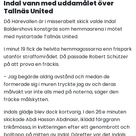
Indal vann med uddamålet över
Tallnäs United
Då Härevallen är i misserabelt skick valde Indal
Baldershovs konstgräs som hemmaarena i mötet
med nystartade Tallnäs United.
I minut 19 fick de helvita hemmagossarna enn frispark
utanför straffområdet. Då passade Robert Schützer
på att prova en fräckis.
– Jag begärde aldrig avstånd och medan de
formerade sig i muren tryckte jag av och deras
målvakt var inte alls med på noterna, säger den
fräcke målskytten.
Indals glädje blev dock kortvarig. I den 26:e minuten
skickade Abdi Hassan Abdinasir, iklädd färggrann
trikåmössa, in kvitteringen efter ett genombrott och
bolltapp på mitten av Indal. Därefter var det Indals