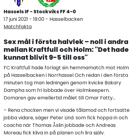
Hassels IF - Stockviks FF 4-
0
17 juni 2021 - 19:00 - Hasselbacken
Matchfakta
Sex mål i första halvlek – noll i andra
mellan Kraftfull och Holm: "Det hade
kunnat blivit 9-5 till oss"
FC Kraftfull hade förlagt sin hemmamatch mot Holm
på Hasselbacken i Norrhassel Och redan i den första
minuten tog man ledningen genom kvicke Bakary
Dampha som fri lobbade över Holmkeepern.
Domaren gav emellertid målet till Omar Fatty...
– Rena chocken men vi visade tålamod och fortsatte
jobba vidare, säger Peter Lind. som fick hoppa in och
coacha när Thomas Åslin jobbade och Andreas
Moreau fick kliva in på planen och lira själv.