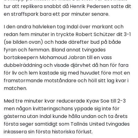
tur att replikera snabbt då Henrik Pedersen satte dit
en straffspark bara ett par minuter senare.
I den andra halvleken tog Indal över markant och
redan fem minuter in tryckte Robert Schützer dit 3-1
(se bilden ovan) och hade därefter bud på både
fyran och femman. Bland annat tvingades
bortakeepern Mohamoud Jabran till en vass
dubbelräddning och visade djärvhet då han för fara
för liv och lem kastade sig med huvudet före mot en
framstormande motståndare och höll sitt lag kvar i
matchen.
Med tre minuter kvar reducerade Kyaw Soe till 2-3
men någon kvitteringschans yppade sig inte för
gästerna utan Indal kunde hålla undan och ta årets
första seger samtidigt som Tallnäs United tvingades
inkassera sin första historiska förlust.