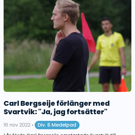
Carl Bergseije förlänger med
Svartvik: "Ja, jag fortsätter"
16 nov 2022
•
Div. 6 Medelpad