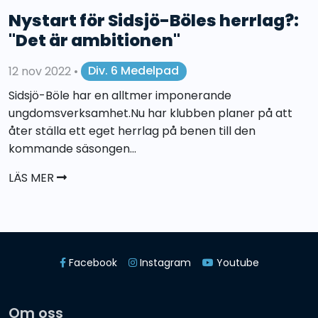
Nystart för Sidsjö-Böles herrlag?:
"Det är ambitionen"
12 nov 2022
•
Div. 6 Medelpad
Sidsjö-Böle har en alltmer imponerande
ungdomsverksamhet.Nu har klubben planer på att
åter ställa ett eget herrlag på benen till den
kommande säsongen...
LÄS MER
Facebook
Instagram
Youtube
Om oss