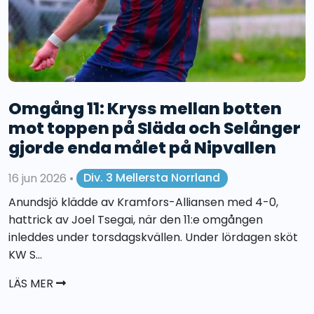
Omgång 11: Kryss mellan botten
mot toppen på Släda och Selånger
gjorde enda målet på Nipvallen
16 jun 2026
•
Div. 3 Mellersta Norrland
Anundsjö klädde av Kramfors-Alliansen med 4-0,
hattrick av Joel Tsegai, när den 11:e omgången
inleddes under torsdagskvällen. Under lördagen sköt
KW S...
LÄS MER