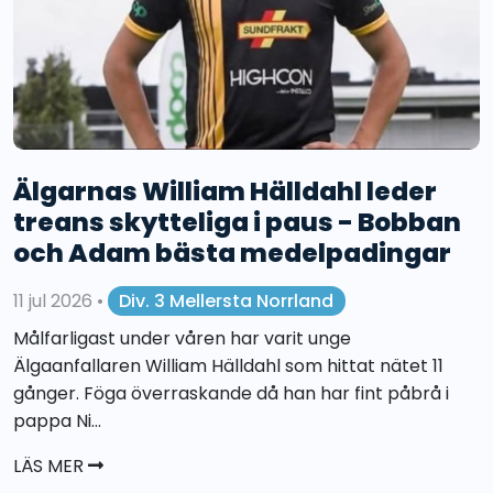
Älgarnas William Hälldahl leder
treans skytteliga i paus - Bobban
och Adam bästa medelpadingar
11 jul 2026
•
Div. 3 Mellersta Norrland
Målfarligast under våren har varit unge
Älgaanfallaren William Hälldahl som hittat nätet 11
gånger. Föga överraskande då han har fint påbrå i
pappa Ni...
LÄS MER