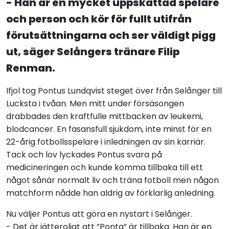
- Han är en mycket uppskattad spelare
och person och kör för fullt utifrån
förutsättningarna och ser väldigt pigg
ut, säger Selångers tränare Filip
Renman.
Ifjol tog Pontus Lundqvist steget över från Selånger till
Lucksta i tvåan. Men mitt under försäsongen
drabbades den kraftfulle mittbacken av leukemi,
blodcancer. En fasansfull sjukdom, inte minst för en
22-årig fotbollsspelare i inledningen av sin karriär.
Tack och lov lyckades Pontus svara på
medicineringen och kunde komma tillbaka till ett
något sånär normalt liv och träna fotboll men någon
matchform nådde han aldrig av förklarlig anledning.
Nu väljer Pontus att göra en nystart i Selånger.
- Det är jätteroligt att ”Ponta” är tillbaka. Han är en