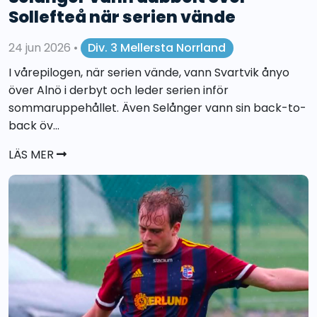
Sollefteå när serien vände
24 jun 2026
•
Div. 3 Mellersta Norrland
I vårepilogen, när serien vände, vann Svartvik ånyo
över Alnö i derbyt och leder serien inför
sommaruppehållet. Även Selånger vann sin back-to-
back öv...
LÄS MER