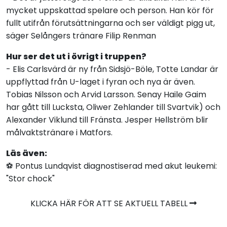
mycket uppskattad spelare och person. Han kör för
fullt utifrån förutsättningarna och ser väldigt pigg ut,
säger Selångers tränare Filip Renman
Hur ser det ut i övrigt i truppen?
- Elis Carlsvärd är ny från Sidsjö-Böle, Totte Landar är
uppflyttad från U-laget i fyran och nya är även.
Tobias Nilsson och Arvid Larsson. Senay Haile Gaim
har gått till Lucksta, Oliwer Zehlander till Svartvik) och
Alexander Viklund till Fränsta. Jesper Hellström blir
målvaktstränare i Matfors.
Läs även:
⚽️ Pontus Lundqvist diagnostiserad med akut leukemi:
"Stor chock"
KLICKA HÄR FÖR ATT SE AKTUELL TABELL