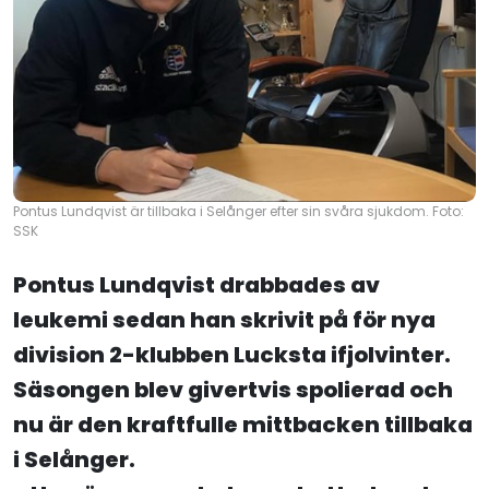
Pontus Lundqvist är tillbaka i Selånger efter sin svåra sjukdom. Foto:
SSK
Pontus Lundqvist drabbades av
leukemi sedan han skrivit på för nya
division 2-klubben Lucksta ifjolvinter.
Säsongen blev givertvis spolierad och
nu är den kraftfulle mittbacken tillbaka
i Selånger.