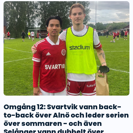
Omgång 12: Svartvik vann back-
to-back över Alnö och leder serien
över sommaren - och även
Selånger vann dubbelt över