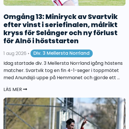
Omgång 13: Miniryck av Svartvik
efter vinst i seriefinalen, målrikt
kryss för Selånger och ny förlust
för Alnö i höststarten
1 aug 2026
•
Div. 3 Mellersta Norrland
Idag startade div. 3 Mellersta Norrland igång höstens
matcher. Svartvik tog en fin 4-1-seger i toppmötet
med Anundsjö uppe på Hemmanet och gjorde ett ...
LÄS MER