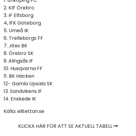
1. Linköping FC
2. KIF Örebro
3. IF Elfsborg
4, IFK Göteborg
5. Umeå IK
6. Trelleborgs FF
7. Jitex BK
8. Örebro SK
9. Alingsås IF
10. Husqvarna FF
11. BK Häcken
12- Gamla Upsala SK
13. Sandvikens IF
14. Enskede IK
Källa: elitettan.se
KLICKA HÄR FÖR ATT SE AKTUELL TABELL