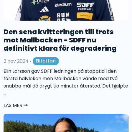
Den sena kvitteringen till trots
mot Mallbacken - SDFF nu
definitivt klara för degradering
2 nov 2024
•
Elitettan
Elin Larsson gav SDFF ledningen på stopptid i den
första halvleken men Mallbacken vände med två
snabba mål då drygt tio minuter återstod. Det hjälpte
...
LÄS MER