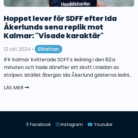
Hoppet lever för SDFF efter Ida
Åkerlunds sena replik mot
Kalmar: "Visade karaktär"
12 okt 2024
•
Elitettan
IFK Kalmar kvitterade SDFF:s ledning i den 82:a
minuten och hade därefter ett skott i insidan av
stolpen. Istället återgav Ida Åkerlund gästerna ledni...
LÄS MER
Facebook
Instagram
Youtube