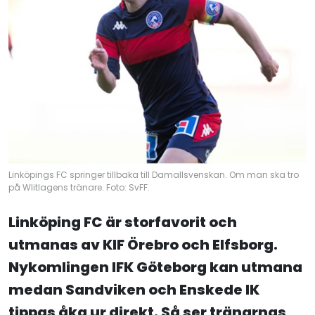
Linköpings FC springer tillbaka till Damallsvenskan. Om man ska tro
på Wlitlagens tränare. Foto: SvFF.
Linköping FC är storfavorit och
utmanas av KIF Örebro och Elfsborg.
Nykomlingen IFK Göteborg kan utmana
medan Sandviken och Enskede IK
tippas åka ur direkt. Så ser tränarnas