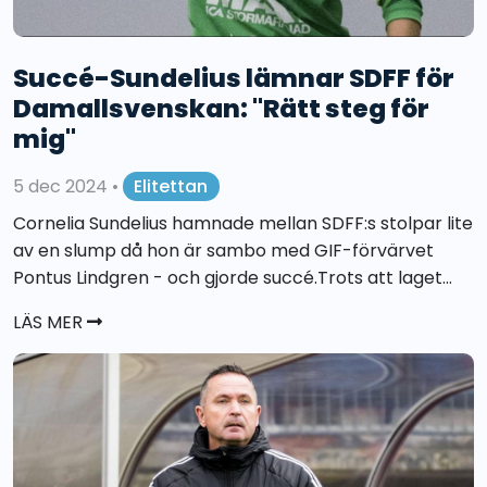
Succé-Sundelius lämnar SDFF för
Damallsvenskan: "Rätt steg för
mig"
5 dec 2024
•
Elitettan
Cornelia Sundelius hamnade mellan SDFF:s stolpar lite
av en slump då hon är sambo med GIF-förvärvet
Pontus Lindgren - och gjorde succé.Trots att laget...
LÄS MER