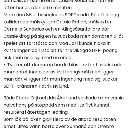
damallsvenskarna efter Cassie Rohans straffmål
efter hands i den 66:e minuten.
Men i den 88:e beseglades SDFF:s öde. På ett inlägg
kolliderade målskytten Cassie Rohan, målvakten
Cornelia Sundelius och en Alingsåsanfallare där
Cassie drog på sig en huvudskada men domaren tillät
spelet att fortsätta och Moa Jarl kunde nicka in
kvitteringen och istället för tre viktiga SDFF-poäng
fick man nöja sig med en enda.
- Tycker att domaren borde blåst av för huvudskada i
momentet innan deras kvitteringsmål men ligger
man där vi ligger får man ingenting med sig, suckar
SDFF-tränaren Patrik Nylund.
Både Ebere Orji och Ida Åkerlund vaskade fram varsin
halvchans på stopptid som med lite flyt kunnat
resultera i återtagen ledning.
Som lök på laxen gick flera av de andra resultaten
emot. Jitex vann borta över Sunnanå och Örebro