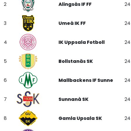
2
Alingsås IF FF
24
3
Umeå IK FF
24
4
IK Uppsala Fotboll
24
5
Bollstanäs SK
24
6
Mallbackens IF Sunne
24
7
Sunnanå SK
24
8
Gamla Upsala SK
24