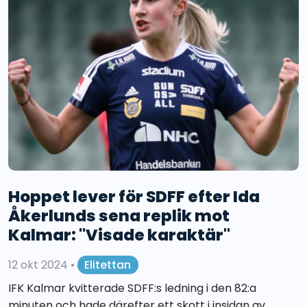
Hoppet lever för SDFF efter Ida
Åkerlunds sena replik mot
Kalmar: "Visade karaktär"
12 okt 2024
•
Elitettan
IFK Kalmar kvitterade SDFF:s ledning i den 82:a
minuten och hade därefter ett skott i insidan av