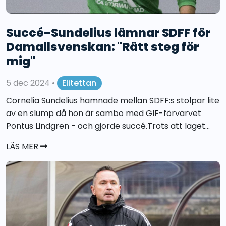
Succé-Sundelius lämnar SDFF för
Damallsvenskan: "Rätt steg för
mig"
5 dec 2024
•
Elitettan
Cornelia Sundelius hamnade mellan SDFF:s stolpar lite
av en slump då hon är sambo med GIF-förvärvet
Pontus Lindgren - och gjorde succé.Trots att laget...
LÄS MER