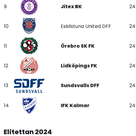
9
Jitex BK
24
10
Eskilstuna United DFF
24
11
Örebro SK FK
24
12
Lidköpings FK
24
13
Sundsvalls DFF
24
14
IFK Kalmar
24
Elitettan 2024