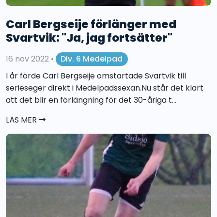
Carl Bergseije förlänger med
Svartvik: "Ja, jag fortsätter"
16 nov 2022
•
Div. 6 Medelpad
I år förde Carl Bergseije omstartade Svartvik till
serieseger direkt i Medelpadssexan.Nu står det klart
att det blir en förlängning för det 30-åriga t...
LÄS MER