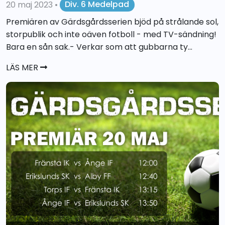
20 maj 2023
•
Div. 6 Medelpad
Premiären av Gärdsgårdsserien bjöd på strålande sol,
storpublik och inte oäven fotboll - med TV-sändning!
Bara en sån sak.- Verkar som att gubbarna ty...
LÄS MER