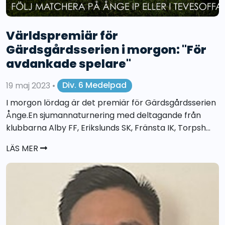
Världspremiär för
Gärdsgårdsserien i morgon: "För
avdankade spelare"
19 maj 2023
•
Div. 6 Medelpad
I morgon lördag är det premiär för Gärdsgårdsserien
Ånge.En sjumannaturnering med deltagande från
klubbarna Alby FF, Erikslunds SK, Fränsta IK, Torpsh...
LÄS MER