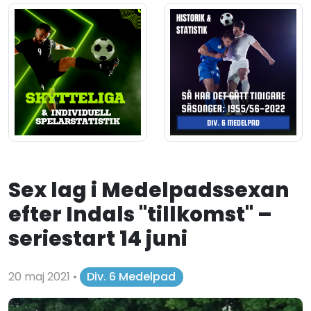
Sex lag i Medelpadssexan
efter Indals "tillkomst" –
seriestart 14 juni
20 maj 2021
•
Div. 6 Medelpad