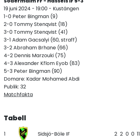
Södermalm FF - Hassels IF 5-3
19 juni 2024 - 19:00 - Kustängen
1-0 Peter Bingman (9)
2-0 Tommy Stenqvist (18)
3-0 Tommy Stenqvist (41)
3-1 Adam Gacsalyi (60, straff)
3-2 Abraham Brhane (66)
4-2 Dennis Marzouki (75)
4-3 Alexander Kflom Eyob (83)
5-3 Peter Bingman (90)
Domare: Kadar Mohamed Abdi
Publik: 32
Matchfakta
Tabell
1
Sidsjö-Böle IF
2
2
0
0
11