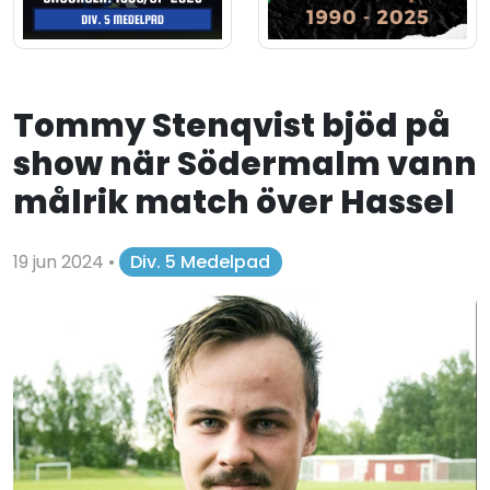
Tommy Stenqvist bjöd på
show när Södermalm vann
målrik match över Hassel
19 jun 2024
•
Div. 5 Medelpad