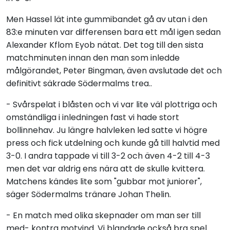
Men Hassel lät inte gummibandet gå av utan i den
83:e minuten var differensen bara ett mål igen sedan
Alexander Kflom Eyob nätat. Det tog till den sista
matchminuten innan den man som inledde
målgörandet, Peter Bingman, även avslutade det och
definitivt säkrade Södermalms trea..
- Svårspelat i blåsten och vi var lite väl plottriga och
omständliga i inledningen fast vi hade stort
bollinnehav. Ju längre halvleken led satte vi högre
press och fick utdelning och kunde gå till halvtid med
3-0. I andra tappade vi till 3-2 och även 4-2 till 4-3
men det var aldrig ens nära att de skulle kvittera.
Matchens kändes lite som "gubbar mot juniorer",
säger Södermalms tränare Johan Thelin.
- En match med olika skepnader om man ser till
med- kontra motvind. Vi blandade också bra spel