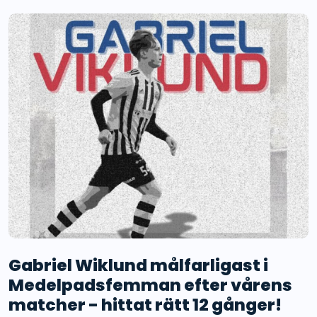
Gabriel Wiklund målfarligast i
Medelpadsfemman efter vårens
matcher - hittat rätt 12 gånger!