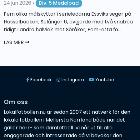
24 jun 2026
•
Div. 5 Medelpad
Fem olika målskyttar i serieledarna Essviks seger på
Hasselbacken, Selånger U, avgjorde med två snabba
tidigt i andra halvlek mot Söråker, Fem-etta fö...
LÄS MER
Facebook
Instagram
Youtube
Om oss
Lokalfotbollen.nu är sedan 2007 ett nätverk för den
lokala fotbollen i Mellersta Norrland både när det
gäller herr- som damfotboll. Vi når ut till alla
engagerade och intresserade då vi bevakar den