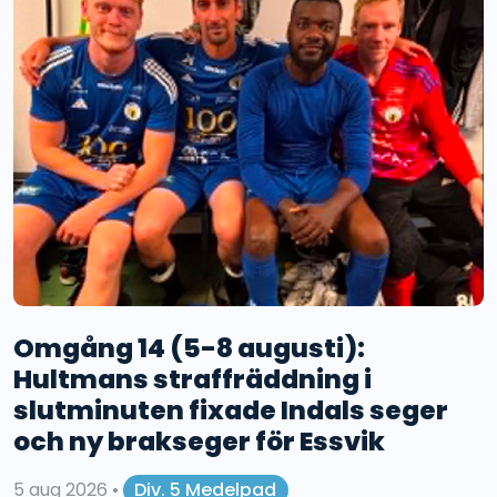
Omgång 14 (5-8 augusti):
Hultmans straffräddning i
slutminuten fixade Indals seger
och ny brakseger för Essvik
5 aug 2026
•
Div. 5 Medelpad