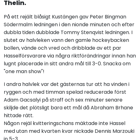
Thelin.
På ett rejält blåsigt Kustängen gav Peter Bingman
Södermalm ledningen i den nionde minuten och efter
dubbla tiden dubblade Tommy Stenqvist ledningen. I
slutet av halvleken vann den gamle hockeybacken
bollen, vände och vred och dribblade av ett par
Hasselförsvarare via några riktförändringar innan han
lugnt placerade in sitt andra mål till 3-0. Snacka om
"one man show"!
I andra halvlek var det gästernas tur att ha vinden i
ryggen och med timman spelad reducerade först
Adam Gacsalyi på straff och sex minuter senare
skiljde det plötsligt bara ett mål då Abraham Brhane
hittade rätt.
Någon rejäl kvitteringschans mäktade inte Hassel
med utan med kvarten kvar nickade Dennis Marzouki
in 5-3.