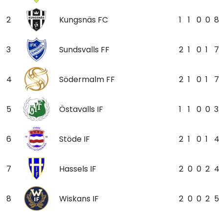
2
Kungsnäs FC
1
1
0
0
8
3
Sundsvalls FF
2
1
0
1
7
4
Södermalm FF
2
1
0
1
7
5
Östavalls IF
1
1
0
0
3
6
Stöde IF
2
1
0
1
7
Hassels IF
2
0
0
2
8
Wiskans IF
2
0
0
2
5