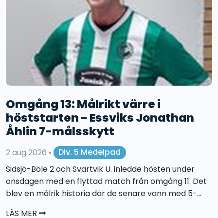
Omgång 13: Målrikt värre i
höststarten - Essviks Jonathan
Åhlin 7-målsskytt
2 aug 2026
•
Div. 5 Medelpad
Sidsjö-Böle 2 och Svartvik U. inledde hösten under
onsdagen med en flyttad match från omgång 11. Det
blev en målrik historia där de senare vann med 5-...
LÄS MER