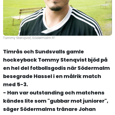
Tommy Stenqvist, Södermalm FF.
Timrås och Sundsvalls gamle
hockeyback Tommy Stenqvist bjöd på
en hel del fotbollsgodis när Södermalm
besegrade Hassel i en målrik match
med 5-3.
- Han var outstanding och matchens
kändes lite som "gubbar mot juniorer",
säger Södermalms tränare Johan