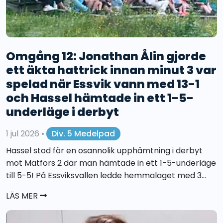
Omgång 12: Jonathan Ålin gjorde
ett äkta hattrick innan minut 3 var
spelad när Essvik vann med 13-1
och Hassel hämtade in ett 1-5-
underläge i derbyt
1 jul 2026
•
Div. 5 Medelpad
Hassel stod för en osannolik upphämtning i derbyt
mot Matfors 2 där man hämtade in ett 1-5-underläge
till 5-5! På Essviksvallen ledde hemmalaget med 3...
LÄS MER