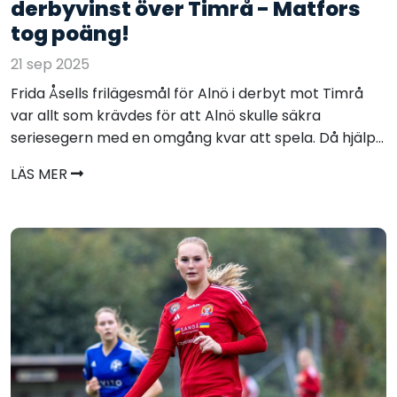
derbyvinst över Timrå - Matfors
tog poäng!
21 sep 2025
Frida Åsells frilägesmål för Alnö i derbyt mot Timrå
var allt som krävdes för att Alnö skulle säkra
seriesegern med en omgång kvar att spela. Då hjälp...
LÄS MER