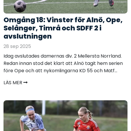
Omgång 18: Vinster för Alnö, Ope,
Selånger, Timrå och SDFF 2 i
avslutningen
28 sep 2025
Idag avslutades damernas div. 2 Mellersta Norrland.
Redan innan stod det klart att Alnö tagit hem serien
före Ope och att nykomlingarna KD 55 och Matf...
LÄS MER