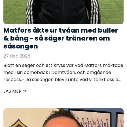
Matfors åkte ur tvåan med buller
& bång - så säger tränaren om
säsongen
27 dec 2025
Blott en seger och ett kryss var vad Matfors mäktade
med i sin comeback i Damtvåan, och omgående
respass.- Ja säsongen blev ju inte vad vi tänkt oss ä...
LÄS MER