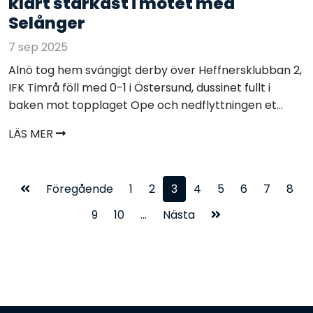
klart starkast i mötet med
Selånger
7 sep 2025
Alnö tog hem svängigt derby över Heffnersklubban 2,
IFK Timrå föll med 0-1 i Östersund, dussinet fullt i
baken mot topplaget Ope och nedflyttningen et...
LÄS MER
Föregående
1
2
3
4
5
6
7
8
9
10
...
Nästa