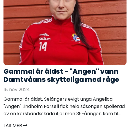
Gammal är äldst - "Angen" vann
Damtvåans skytteliga med råge
18 nov 2024
Gammal är äldst. Selångers evigt unga Angelica
"Angen" Lindholm Forsell fick hela säsongen spolierad
av en korsbandsskada ifjol men 39-åringen kom til...
LÄS MER