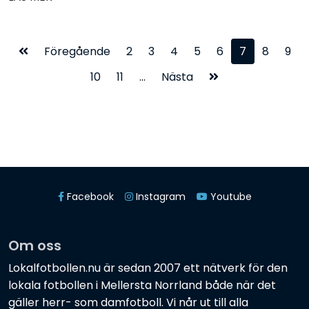
Föregående
2
3
4
5
6
7
8
9
10
11
...
Nästa
Facebook
Instagram
Youtube
Om oss
Lokalfotbollen.nu är sedan 2007 ett nätverk för den
lokala fotbollen i Mellersta Norrland både när det
gäller herr- som damfotboll. Vi når ut till alla