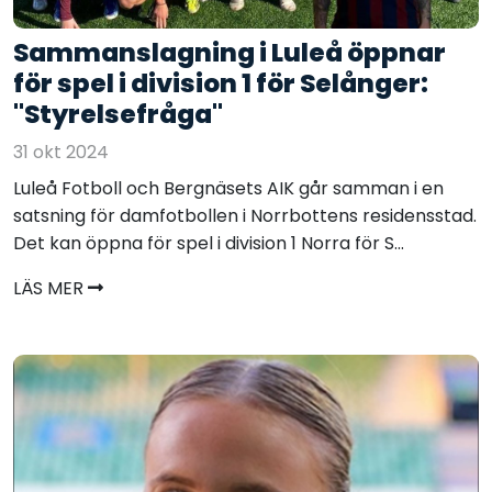
Sammanslagning i Luleå öppnar
för spel i division 1 för Selånger:
"Styrelsefråga"
31 okt 2024
Luleå Fotboll och Bergnäsets AIK går samman i en
satsning för damfotbollen i Norrbottens residensstad.
Det kan öppna för spel i division 1 Norra för S...
LÄS MER