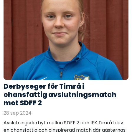
Derbyseger för Timrå i
chansfattig avslutningsmatch
mot SDFF 2
28 sep 2024
Avslutningsderbyt mellan SDFF 2 och IFK Timrå blev
en chansfattig och oinspirerad match där gästernas