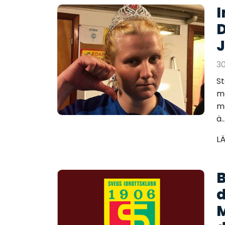
I
D
J
30
St
må
ma
ä..
L
B
d
M