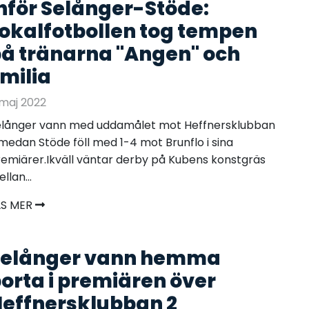
nför Selånger-Stöde:
okalfotbollen tog tempen
å tränarna "Angen" och
milia
maj 2022
elånger vann med uddamålet mot Heffnersklubban
medan Stöde föll med 1-4 mot Brunflo i sina
emiärer.Ikväll väntar derby på Kubens konstgräs
llan...
ÄS MER
Selånger vann hemma
orta i premiären över
effnersklubban 2