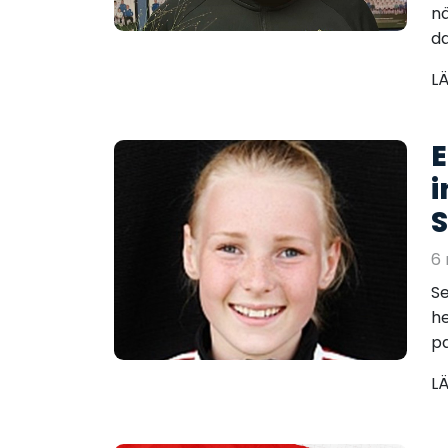
nä
da
L
E
i
S
6 
Se
he
pa
L