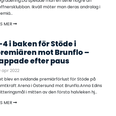
gradering.Då spelade man en serie högre än
ffnersklubban. Ikväll möter man deras andralag i
emiä...
ÄS MER
-4 i baken för Stöde i
remiären mot Brunflo –
appade efter paus
 apr 2022
t blev en svidande premiärförlust för Stöde på
mtkraft Arena i Östersund mot Brunflo.Anna Edins
itteringsmål i mitten av den första halvleken hj...
ÄS MER