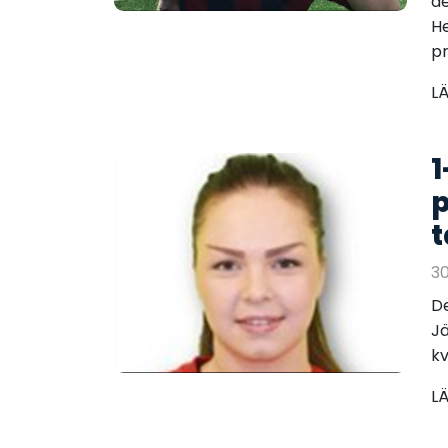
de
He
pr
L
1
p
t
30
De
Jä
kv
L