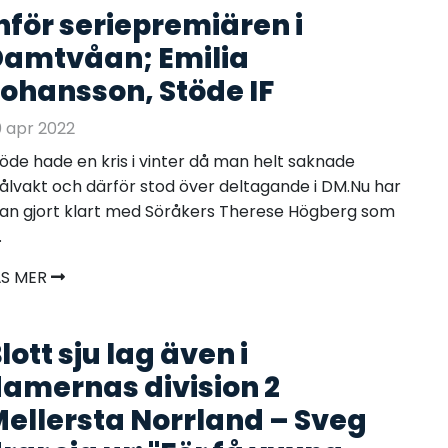
nför seriepremiären i
amtvåan; Emilia
ohansson, Stöde IF
 apr 2022
öde hade en kris i vinter då man helt saknade
lvakt och därför stod över deltagande i DM.Nu har
n gjort klart med Söråkers Therese Högberg som
.
ÄS MER
lott sju lag även i
amernas division 2
ellersta Norrland – Sveg