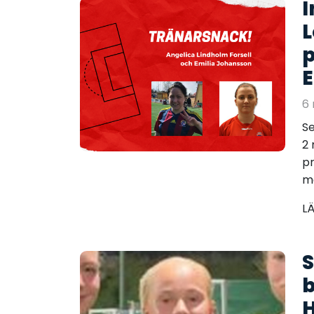
I
L
p
E
6 
S
2 
pr
me
L
b
H