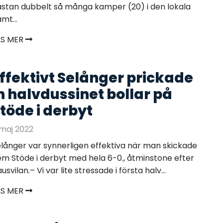
stan dubbelt så många kamper (20) i den lokala
mt...
ÄS MER
ffektivt Selånger prickade
n halvdussinet bollar på
töde i derbyt
maj 2022
långer var synnerligen effektiva när man skickade
m Stöde i derbyt med hela 6-0., åtminstone efter
usvilan.– Vi var lite stressade i första halv...
ÄS MER