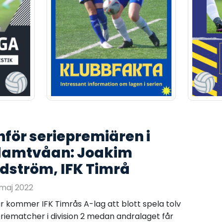
nför seriepremiären i
damtvåan: Joakim
dström, IFK Timrå
maj 2022
år kommer IFK Timrås A-lag att blott spela tolv
riematcher i division 2 medan andralaget får