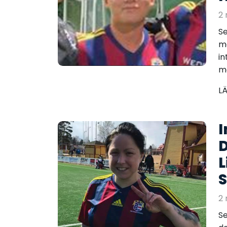
2 
Se
m
in
ma
L
I
D
L
2 
Se