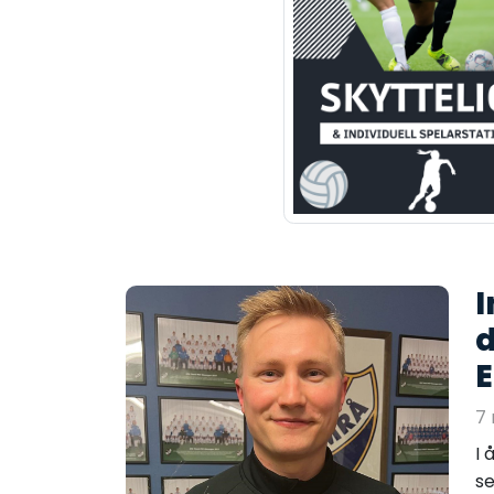
I
E
7 
I 
se