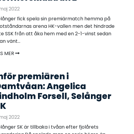
maj 2022
långer fick spela sin premiärmatch hemma på
otståndarnas arena HK-vallen men det hindrade
te SSK från att åka hem med en 2-1-vinst sedan
n vänt...
ÄS MER
nför premiären i
amtvåan: Angelica
indholm Forsell, Selånger
SK
maj 2022
långer SK är tillbaka i tvåan efter fjolårets