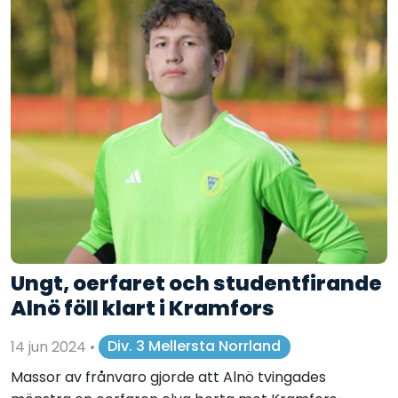
Ungt, oerfaret och studentfirande
Alnö föll klart i Kramfors
14 jun 2024
•
Div. 3 Mellersta Norrland
Massor av frånvaro gjorde att Alnö tvingades