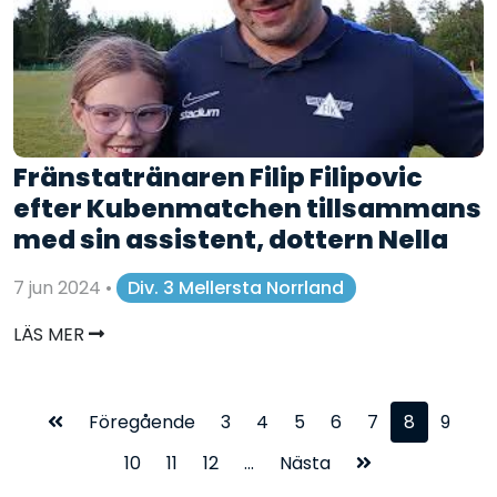
Fränstatränaren Filip Filipovic
efter Kubenmatchen tillsammans
med sin assistent, dottern Nella
7 jun 2024
•
Div. 3 Mellersta Norrland
LÄS MER
Föregående
3
4
5
6
7
8
9
10
11
12
...
Nästa