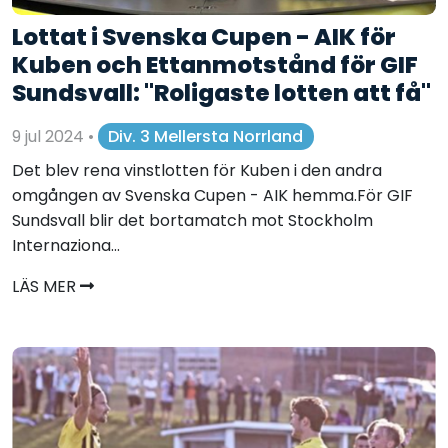
Lottat i Svenska Cupen - AIK för
Kuben och Ettanmotstånd för GIF
Sundsvall: "Roligaste lotten att få"
9 jul 2024
•
Div. 3 Mellersta Norrland
Det blev rena vinstlotten för Kuben i den andra
omgången av Svenska Cupen - AIK hemma.För GIF
Sundsvall blir det bortamatch mot Stockholm
Internaziona...
LÄS MER