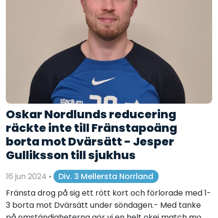
Oskar Nordlunds reducering
räckte inte till Fränstapoäng
borta mot Dvärsätt - Jesper
Gulliksson till sjukhus
16 jun 2024
•
Div. 3 Mellersta Norrland
Fränsta drog på sig ett rött kort och förlorade med 1-
3 borta mot Dvärsätt under söndagen.- Med tanke
på omständigheterna gör vi en helt okej match mo...