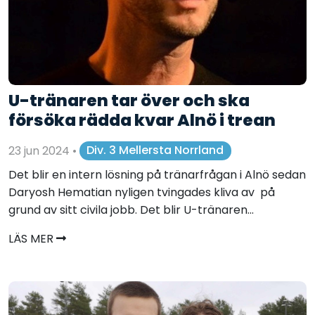
U-tränaren tar över och ska
försöka rädda kvar Alnö i trean
23 jun 2024
•
Div. 3 Mellersta Norrland
Det blir en intern lösning på tränarfrågan i Alnö sedan
Daryosh Hematian nyligen tvingades kliva av på
grund av sitt civila jobb. Det blir U-tränaren...
LÄS MER