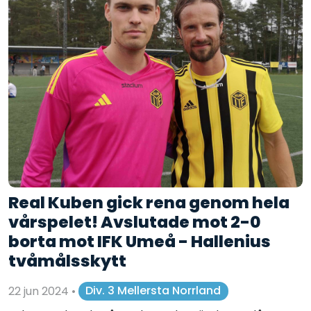
Real Kuben gick rena genom hela
vårspelet! Avslutade mot 2-0
borta mot IFK Umeå - Hallenius
tvåmålsskytt
22 jun 2024
•
Div. 3 Mellersta Norrland