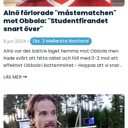
Alnö förlorade "måstematchen"
mot Obbola: "Studentfirandet
snart över"
8 jun 2024
•
Div. 3 Mellersta Norrland
Alnö var det bättre laget hemma mot Obbola men
hade svårt att hitta nätet och föll med 0-2 mot ett
effektivt Obbola i bottenmötet.- Hoppas att vi snar...
LÄS MER