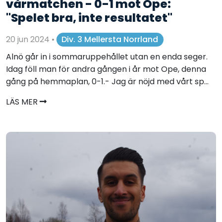
vårmatchen - 0-1 mot Ope:
"Spelet bra, inte resultatet"
20 jun 2024
•
Div. 3 Mellersta Norrland
Alnö går in i sommaruppehållet utan en enda seger.
Idag föll man för andra gången i år mot Ope, denna
gång på hemmaplan, 0-1.- Jag är nöjd med vårt sp...
LÄS MER