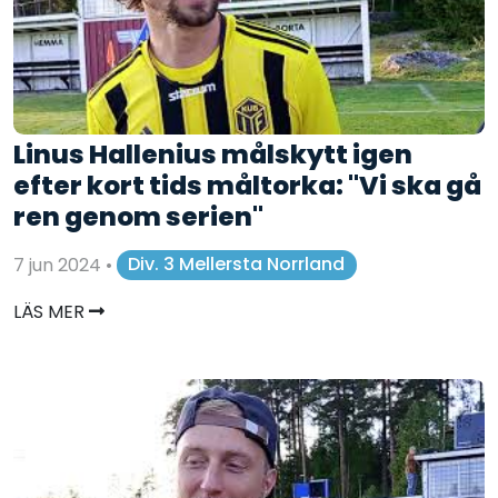
Linus Hallenius målskytt igen
efter kort tids måltorka: "Vi ska gå
ren genom serien"
7 jun 2024
•
Div. 3 Mellersta Norrland
LÄS MER