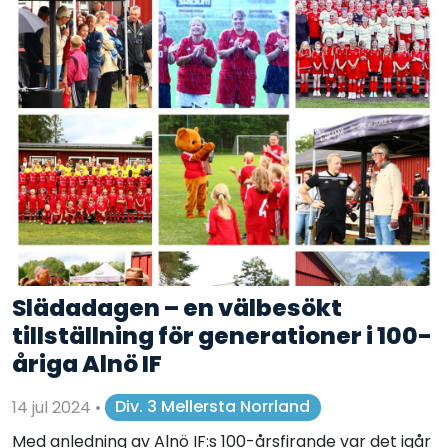
Slädadagen – en välbesökt
tillställning för generationer i 100-
åriga Alnö IF
14 jul 2024
•
Div. 3 Mellersta Norrland
Med anledning av Alnö IF:s 100-årsfirande var det igår