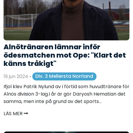
Alnötränaren lämnar inför
ödesmatchen mot Ope: "Klart det
känns tråkigt"
19 jun 2024
•
Div. 3 Mellersta Norrland
Ifjol klev Patrik Nylund av i förtid som huvudtränare för
Alnös division 3-lag.I år är gör Daryosh Hematian det
samma, men inte på grund av det sports...
LÄS MER