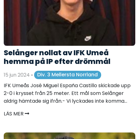
Selånger nollat av IFK Umeå
hemma på IP efter drömmål
15 jun 2024
•
Div. 3 Mellersta Norrland
IFK Umeås José Miguel España Castillo skickade upp
2-0 i krysset från 25 meter. Ett mål som Selånger
aldrig hämtade sig ifrån.- Vi lyckades inte komma...
LÄS MER