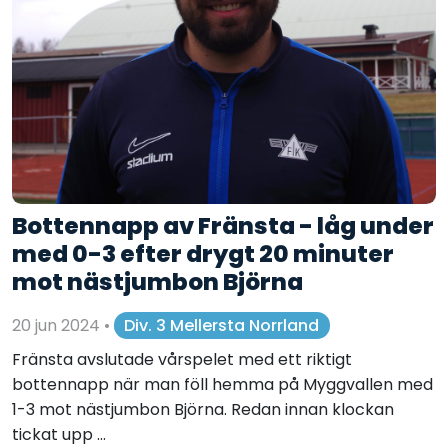
Bottennapp av Fränsta - låg under
med 0-3 efter drygt 20 minuter
mot nästjumbon Björna
20 jun 2024
•
Div. 3 Mellersta Norrland
Fränsta avslutade vårspelet med ett riktigt
bottennapp när man föll hemma på Myggvallen med
1-3 mot nästjumbon Björna. Redan innan klockan
tickat upp ...