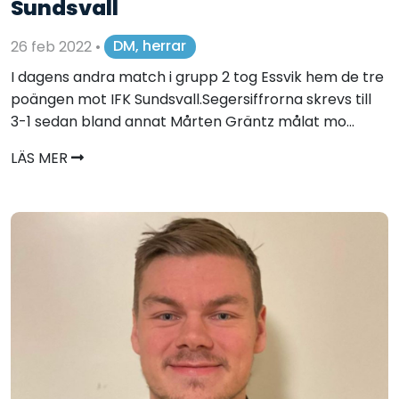
Sundsvall
26 feb 2022
•
DM, herrar
I dagens andra match i grupp 2 tog Essvik hem de tre
poängen mot IFK Sundsvall.Segersiffrorna skrevs till
3-1 sedan bland annat Mårten Gräntz målat mo...
LÄS MER