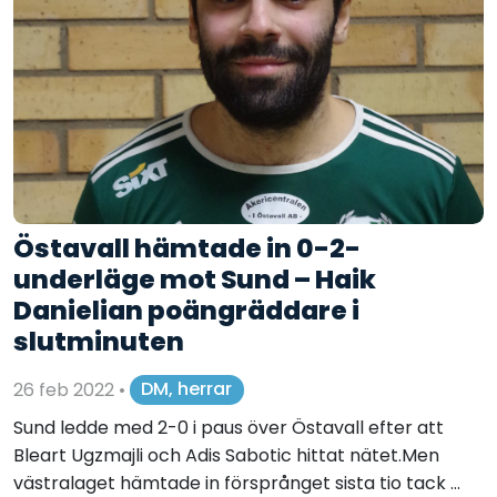
Östavall hämtade in 0-2-
underläge mot Sund – Haik
Danielian poängräddare i
slutminuten
26 feb 2022
•
DM, herrar
Sund ledde med 2-0 i paus över Östavall efter att
Bleart Ugzmajli och Adis Sabotic hittat nätet.Men
västralaget hämtade in försprånget sista tio tack ...