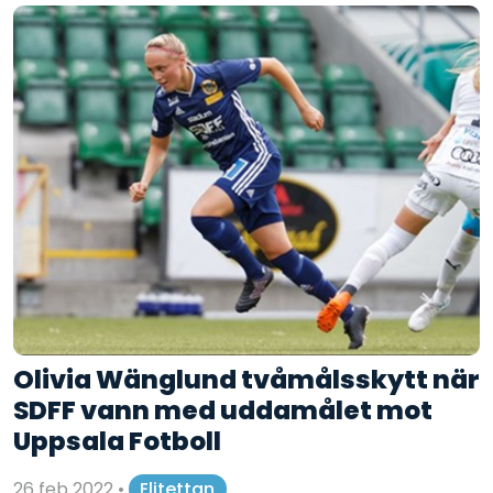
Olivia Wänglund tvåmålsskytt när
SDFF vann med uddamålet mot
Uppsala Fotboll
26 feb 2022
•
Elitettan