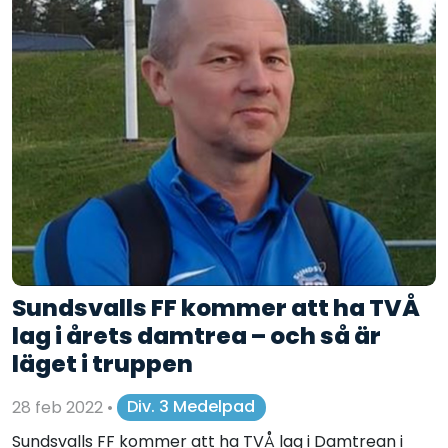
Sundsvalls FF kommer att ha TVÅ
lag i årets damtrea – och så är
läget i truppen
28 feb 2022
•
Div. 3 Medelpad
Sundsvalls FF kommer att ha TVÅ lag i Damtrean i