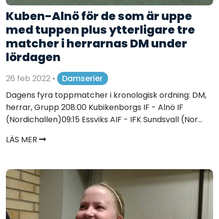
Kuben-Alnö för de som är uppe
med tuppen plus ytterligare tre
matcher i herrarnas DM under
lördagen
26 feb 2022
•
Damserier
Dagens fyra toppmatcher i kronologisk ordning: DM,
herrar, Grupp 208:00 Kubikenborgs IF - Alnö IF
(Nordichallen)09:15 Essviks AIF - IFK Sundsvall (Nor...
LÄS MER