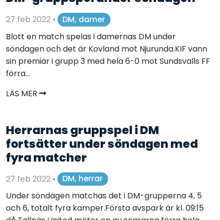
27 feb 2022
•
DM, damer
Blott en match spelas i damernas DM under
söndagen och det är Kovland mot Njurunda.KIF vann
sin premiär i grupp 3 med hela 6-0 mot Sundsvalls FF
förra...
LÄS MER
Herrarnas gruppspel i DM
fortsätter under söndagen med
fyra matcher
27 feb 2022
•
DM, herrar
Under söndagen matchas det i DM-grupperna 4, 5
och 6, totalt fyra kamper.Första avspark är kl. 09:15