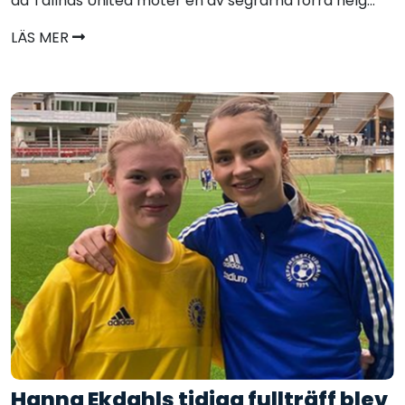
då Tallnäs United möter en av segrarna förra helg...
LÄS MER
Hanna Ekdahls tidiga fullträff blev