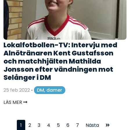
Lokalfotbollen-TV: Intervju med
Alnötränaren Kent Gustafsson
och matchhjälten Mathilda
Jonsson efter vändningen mot
Selånger i DM
25 feb 2022
•
DM, damer
LÄS MER
1
2
3
4
5
6
7
Nästa