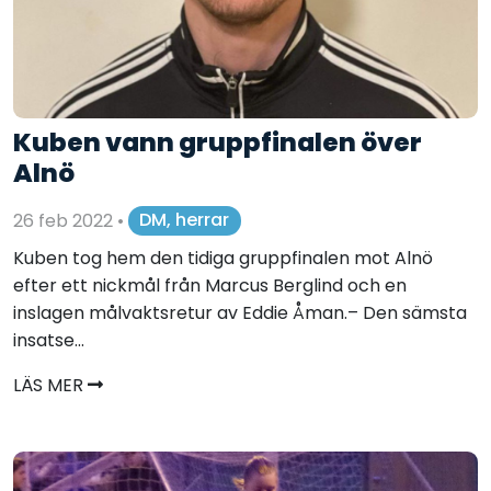
Kuben vann gruppfinalen över
Alnö
26 feb 2022
•
DM, herrar
Kuben tog hem den tidiga gruppfinalen mot Alnö
efter ett nickmål från Marcus Berglind och en
inslagen målvaktsretur av Eddie Åman.– Den sämsta
insatse...
LÄS MER