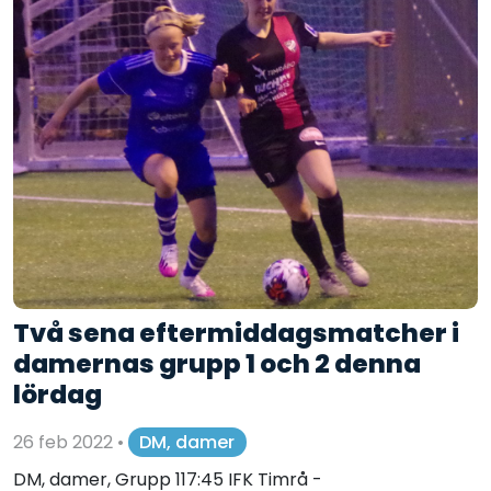
Två sena eftermiddagsmatcher i
damernas grupp 1 och 2 denna
lördag
26 feb 2022
•
DM, damer
DM, damer, Grupp 117:45 IFK Timrå -