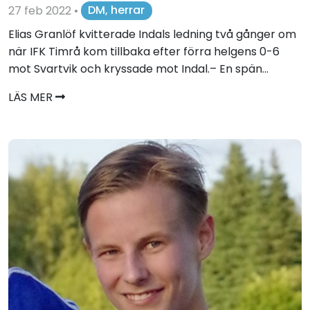
27 feb 2022
•
DM, herrar
Elias Granlöf kvitterade Indals ledning två gånger om
när IFK Timrå kom tillbaka efter förra helgens 0-6
mot Svartvik och kryssade mot Indal.– En spän...
LÄS MER