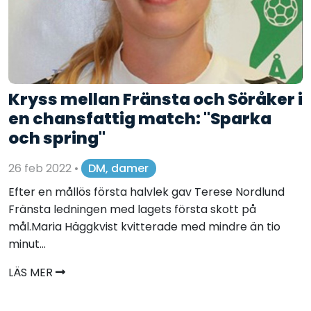
Kryss mellan Fränsta och Söråker i
en chansfattig match: "Sparka
och spring"
26 feb 2022
•
DM, damer
Efter en mållös första halvlek gav Terese Nordlund
Fränsta ledningen med lagets första skott på
mål.Maria Häggkvist kvitterade med mindre än tio
minut...
LÄS MER