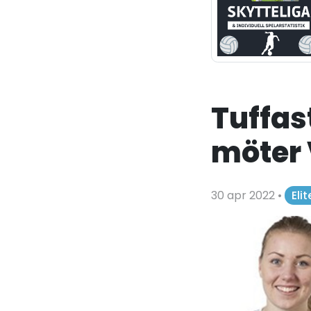
Tuffast
möter 
30 apr 2022
•
Eli