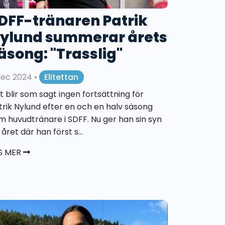
DFF-tränaren Patrik
ylund summerar årets
äsong: "Trasslig"
dec 2024
•
Elitettan
t blir som sagt ingen fortsättning för
trik Nylund efter en och en halv säsong
m huvudtränare i SDFF. Nu ger han sin syn
året där han först s...
S MER