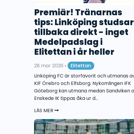
Premiär! Tränarnas
tips: Linköping studsar
tillbaka direkt - inget
Medelpadslag i
Elitettan i år heller
28 mar 2026
•
Elitettan
Linköping FC är storfavorit och utmanas a
KIF Örebro och Elfsborg. Nykomlingen IFK
Göteborg kan utmana medan Sandviken 
Enskede IK tippas åka ur d...
LÄS MER