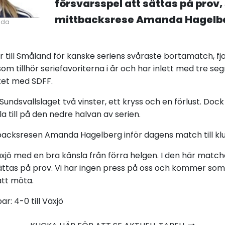
försvarsspel att sättas på prov,
mittbacksrese Amanda Hagelb
nda
r till Småland för kanske seriens svåraste bortamatch, fj
som tillhör seriefavoriterna i år och har inlett med tre se
tet med SDFF.
undsvallslaget två vinster, ett kryss och en förlust. Do
a till på den nedre halvan av serien.
backsresen Amanda Hagelberg inför dagens match till k
 Växjö med en bra känsla från förra helgen. I den här ma
ättas på prov. Vi har ingen press på oss och kommer som a
 att möta.
ar: 4-0 till Växjö