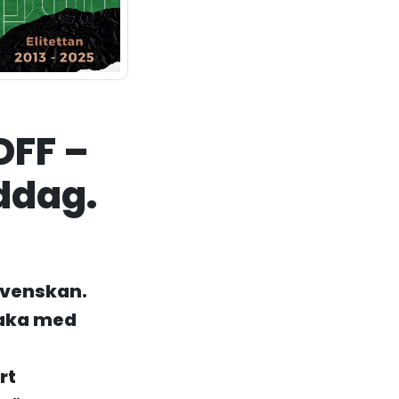
SDFF –
iddag.
lsvenskan.
lbaka med
rt