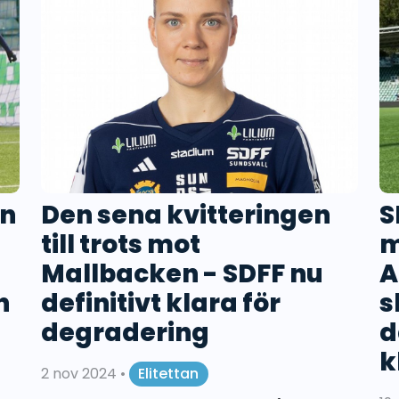
en
Den sena kvitteringen
S
till trots mot
m
Mallbacken - SDFF nu
A
n
definitivt klara för
s
degradering
d
k
2 nov 2024
•
Elitettan