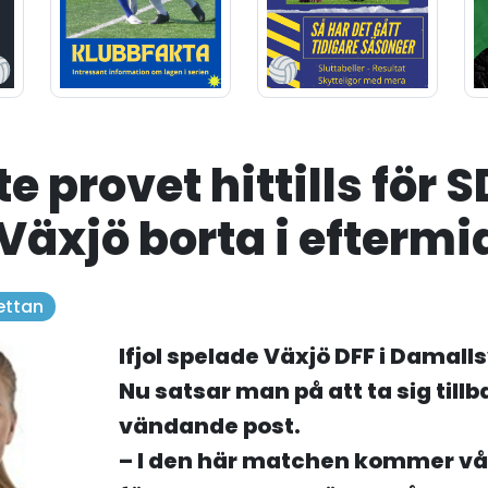
e provet hittills för 
Växjö borta i efterm
tettan
Ifjol spelade Växjö DFF i Damal
Nu satsar man på att ta sig til
vändande post.
– I den här matchen kommer vå