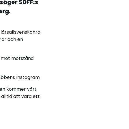
 säger SDFF:s
erg.
olårsallsvenskanra
grar och en
ck mot motstånd
lubbens
Instagram
:
tchen kommer vårt
lltid att vara ett