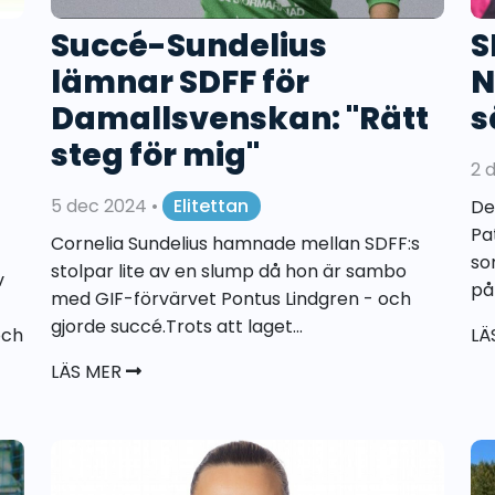
Succé-Sundelius
S
lämnar SDFF för
N
Damallsvenskan: "Rätt
s
steg för mig"
2 
5 dec 2024
•
Elitettan
De
Pa
Cornelia Sundelius hamnade mellan SDFF:s
so
stolpar lite av en slump då hon är sambo
v
på 
med GIF-förvärvet Pontus Lindgren - och
gjorde succé.Trots att laget...
och
LÄ
LÄS MER