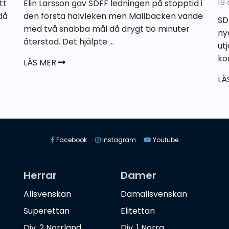
19
tt
Elin Larsson gav SDFF ledningen på stopptid i
då
den första halvleken men Mallbacken vände
SD
med två snabba mål då drygt tio minuter
ny
återstod. Det hjälpte ...
ut
kon
LÄS MER
LÄ
Facebook
Instagram
Youtube
Herrar
Damer
Allsvenskan
Damallsvenskan
Superettan
Elitettan
Div. 2 Norrland
Div. 1 Norra