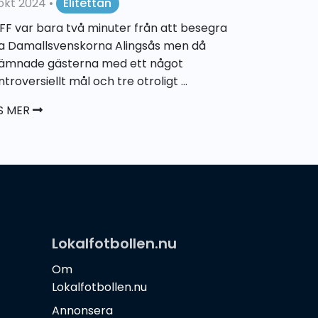
 okt 2024
•
Elitettan
FF var bara två minuter från att besegra
a Damallsvenskorna Alingsås men då
jämnade gästerna med ett något
troversiellt mål och tre otroligt ...
S MER
Lokalfotbollen.nu
Om
Lokalfotbollen.nu
Annonsera