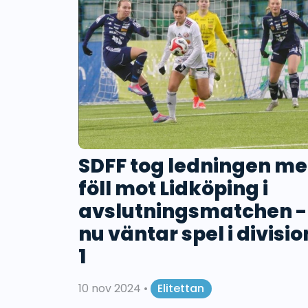
SDFF tog ledningen m
föll mot Lidköping i
avslutningsmatchen -
nu väntar spel i divisio
1
10 nov 2024
•
Elitettan