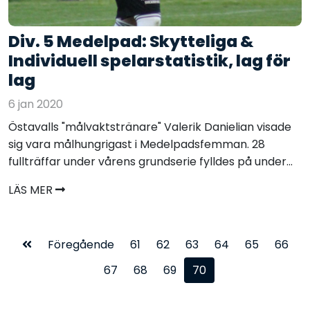
Div. 5 Medelpad: Skytteliga &
Individuell spelarstatistik, lag för
lag
6 jan 2020
Östavalls "målvaktstränare" Valerik Danielian visade
sig vara målhungrigast i Medelpadsfemman. 28
fullträffar under vårens grundserie fylldes på under...
LÄS MER
Föregående
61
62
63
64
65
66
67
68
69
70