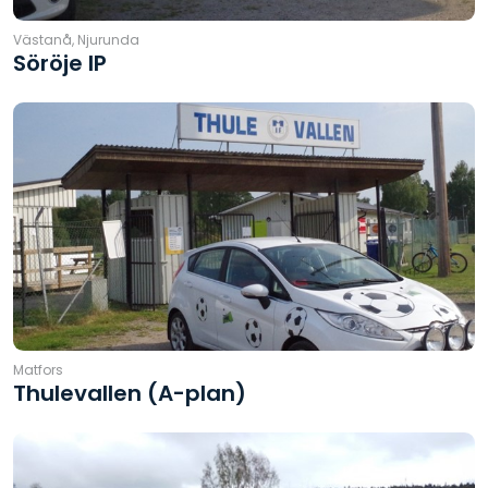
Västanå, Njurunda
Söröje IP
Matfors
Thulevallen (A-plan)