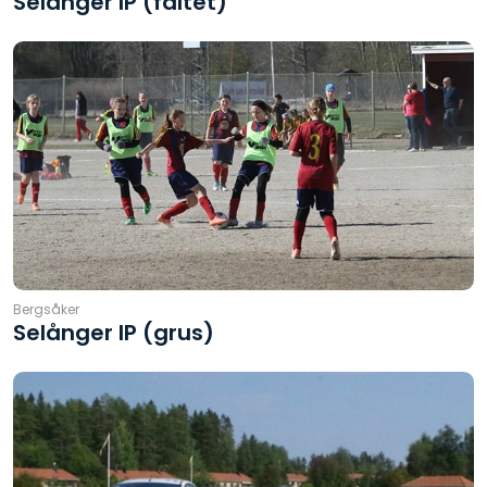
Selånger IP (fältet)
Bergsåker
Selånger IP (grus)