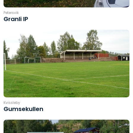
Petersvik
Granli IP
Kvissleby
Gumsekullen