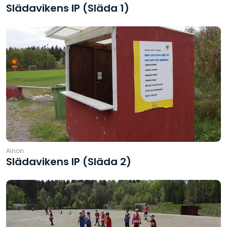
Slädavikens IP (Släda 1)
Alnön
Slädavikens IP (Släda 2)