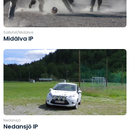
Sallyhill/Midälva
Midälva IP
Nedansjö
Nedansjö IP