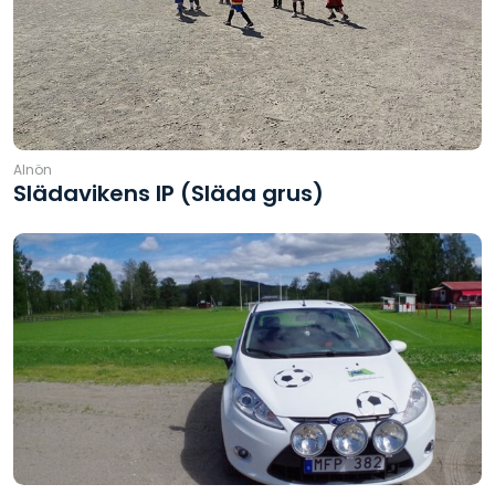
Alnön
Slädavikens IP (Släda grus)