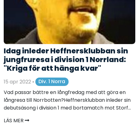
Idag inleder Heffnersklubban sin
jungfruresa i division 1 Norrland:
"Kriga för att hänga kvar"
15 apr 2022
•
Div. 1 Norra
Vad passar bättre en långfredag med att göra en
långresa till Norrbotten?Heffnersklubban inleder sin
debutsäsong i division 1 med bortamatch mot Storf...
LÄS MER