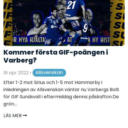
Kommer första GIF-poängen i
Varberg?
16 apr 2022
•
Allsvenskan
Efter 1-2 mot Sirius och 1-5 mot Hammarby i
inledningen av Allsvenskan väntar nu Varbergs BoIS
för GIF Sundsvall i eftermiddag denna påskafton.De
grön...
LÄS MER