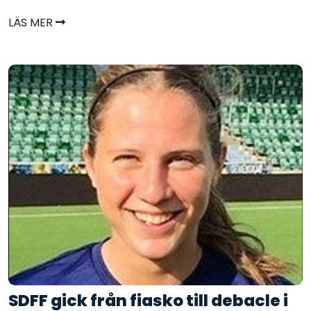
LÄS MER
SDFF gick från fiasko till debacle i