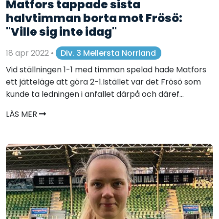
Matfors tappade sista
halvtimman borta mot Frösö:
"Ville sig inte idag"
18 apr 2022
•
Div. 3 Mellersta Norrland
Vid ställningen 1-1 med timman spelad hade Matfors
ett jätteläge att göra 2-1.Istället var det Frösö som
kunde ta ledningen i anfallet därpå och däref...
LÄS MER