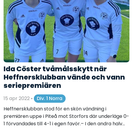
Ida Cöster tvåmålsskytt när
Heffnersklubban vände och vann
seriepremiären
15 apr 2022
•
Div. 1 Norra
Heffnersklubban stod för en skön vändning i
premiären uppe i Piteå mot Storfors där underläge 0-
1 förvandades till 4-1 i egen favör.– I den andra halv...