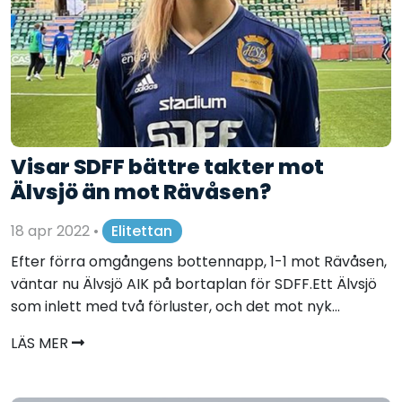
Visar SDFF bättre takter mot
Älvsjö än mot Rävåsen?
18 apr 2022
•
Elitettan
Efter förra omgångens bottennapp, 1-1 mot Rävåsen,
väntar nu Älvsjö AIK på bortaplan för SDFF.Ett Älvsjö
som inlett med två förluster, och det mot nyk...
LÄS MER