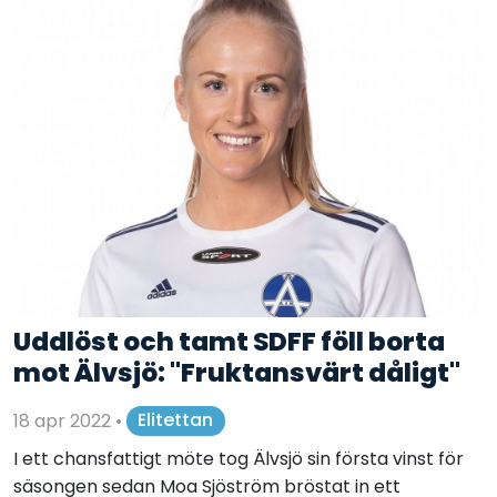
Uddlöst och tamt SDFF föll borta
mot Älvsjö: "Fruktansvärt dåligt"
18 apr 2022
•
Elitettan
I ett chansfattigt möte tog Älvsjö sin första vinst för
säsongen sedan Moa Sjöström bröstat in ett