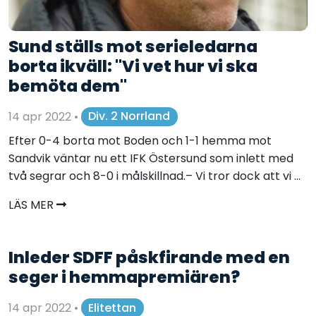
Sund ställs mot serieledarna
borta ikväll: "Vi vet hur vi ska
bemöta dem"
14 apr 2022
•
Div. 2 Norrland
Efter 0-4 borta mot Boden och 1-1 hemma mot
Sandvik väntar nu ett IFK Östersund som inlett med
två segrar och 8-0 i målskillnad.– Vi tror dock att vi ...
LÄS MER
Inleder SDFF påskfirande med en
seger i hemmapremiären?
14 apr 2022
•
Elitettan