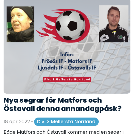
Nya segrar för Matfors och
Östavall denna annandagpåsk?
18 apr 2022
•
Div. 3 Mellersta Norrland
Både Matfors och Östavall kommer med en seger i