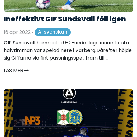
Ineffektivt GIF Sundsvall föll igen
16 apr 2022
•
Allsvenskan
GIF Sundsvall hamnade i 0-2-underläge innan första
halvtimman var spelad nere i Varberg.Därefter höjde
sig Giffarna via fint passningsspel, fram till ...
LÄS MER