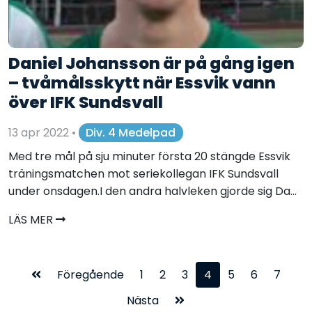
Daniel Johansson är på gång igen
– tvåmålsskytt när Essvik vann
över IFK Sundsvall
13 apr 2022
•
Div. 4 Medelpad
Med tre mål på sju minuter första 20 stängde Essvik
träningsmatchen mot seriekollegan IFK Sundsvall
under onsdagen.I den andra halvleken gjorde sig Da...
LÄS MER
Föregående
1
2
3
4
5
6
7
Nästa