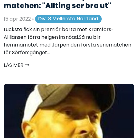
matchen: "Allting ser bra ut"
15 apr 2022
•
Div. 3 Mellersta Norrland
Lucksta fick sin premiär borta mot Kramfors-
Allliansen förra helgen insnöad.Så nu blir
hemmamötet med Järpen den första seriematchen
för Sörforsgänget...
LÄS MER