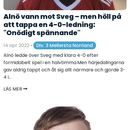
Alnö vann mot Sveg – men höll på
att tappa en 4-0-ledning:
"Onödigt spännande"
14 apr 2022
•
Div. 3 Mellersta Norrland
Alnö ledde över Sveg med klara 4-0 efter
formidabelt spel i en halvtimma.Men härjedalingarna
gav aldrig tappt och åt sig allt närmare och gjorde 3-
4 i...
LÄS MER