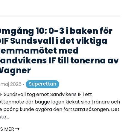
mgång 10: 0-3 i baken för
IF Sundsvall i det viktiga
hemmamötet med
andvikens IF till tonerna av
Wagner
 maj 2026
•
Superettan
F Sundsvall tog emot Sandvikens IF i ett
ttenmöte där bägge lagen kickat sina tränare och
e poäng kunde avgöra den fortsatta säsongen. Det
uta...
ÄS MER