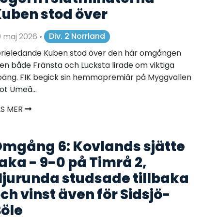
uben stod över
0 maj 2026
•
Div. 2 Norrland
erieledande Kuben stod över den här omgången
n både Fränsta och Lucksta lirade om viktiga
äng. FIK begick sin hemmapremiär på Myggvallen
t Umeå...
ÄS MER
mgång 6: Kovlands sjätte
aka - 9-0 på Timrå 2,
jurunda studsade tillbaka
ch vinst även för Sidsjö-
öle