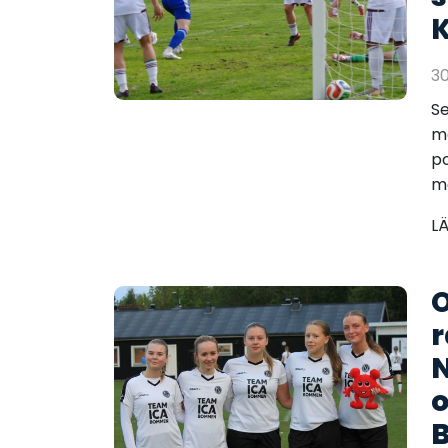
K
3
S
me
po
mo
L
O
r
N
o
B