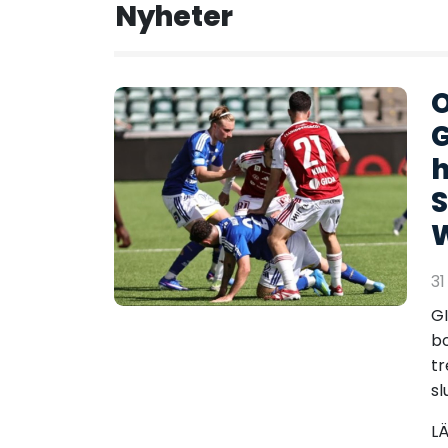
Nyheter
O
G
S
31
GI
bo
tr
sl
L