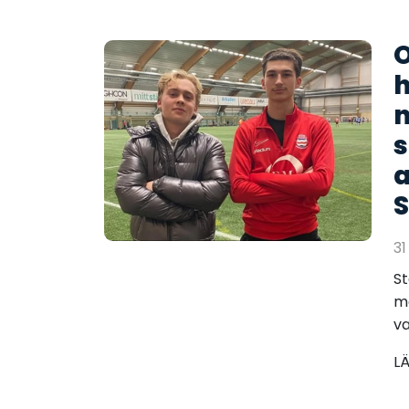
O
h
n
s
a
S
31
St
me
va
L