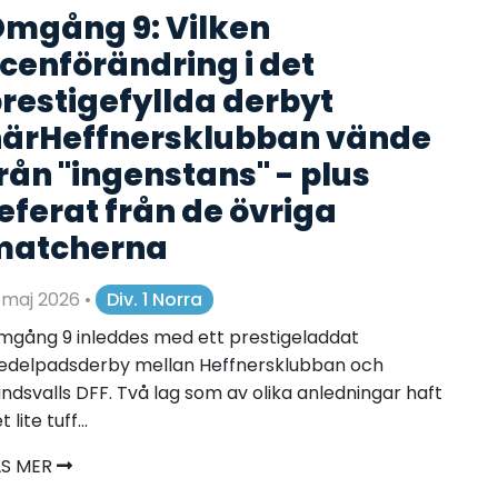
mgång 9: Vilken
cenförändring i det
restigefyllda derbyt
ärHeffnersklubban vände
rån "ingenstans" - plus
eferat från de övriga
matcherna
 maj 2026
•
Div. 1 Norra
gång 9 inleddes med ett prestigeladdat
edelpadsderby mellan Heffnersklubban och
ndsvalls DFF. Två lag som av olika anledningar haft
t lite tuff...
ÄS MER