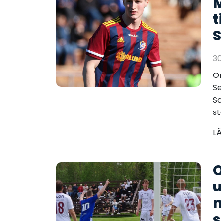
M
t
S
3
Om
Se
So
st
L
O
u
m
s