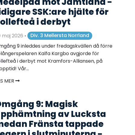
edelpad mot Jämtland -
idigare SSK:are hjälte för
ollefteå i derbyt
0 maj 2026
•
Div. 3 Mellersta Norrland
gång 9 inleddes under fredagskvällen då förre
långerspelaren Kalfa Kargbo avgjorde för
llefteå i derbyt mot Kramfors-Alliansen, på
opptid! Vår...
ÄS MER
mgång 9: Magisk
pphämtning av Lucksta
edan Fränsta tappade
egern i slutminuterna -