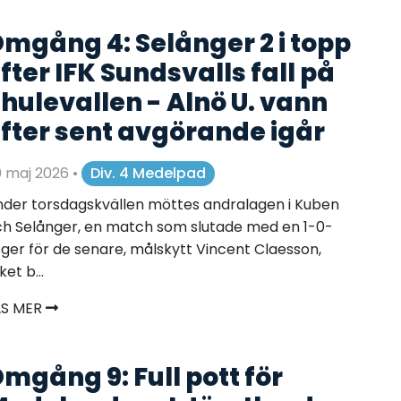
mgång 4: Selånger 2 i topp
fter IFK Sundsvalls fall på
hulevallen - Alnö U. vann
fter sent avgörande igår
0 maj 2026
•
Div. 4 Medelpad
der torsdagskvällen möttes andralagen i Kuben
h Selånger, en match som slutade med en 1-0-
ger för de senare, målskytt Vincent Claesson,
lket b...
ÄS MER
mgång 9: Full pott för