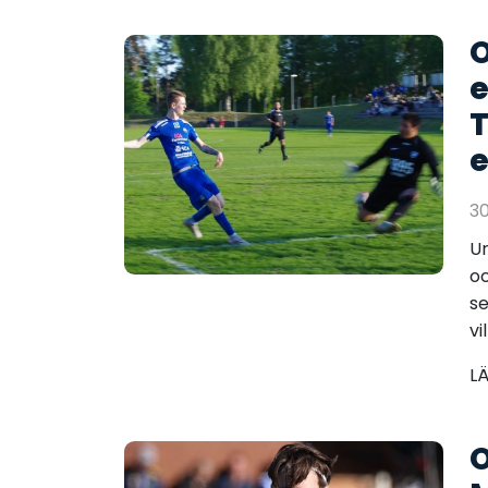
O
e
T
e
3
Un
oc
se
vi
L
O