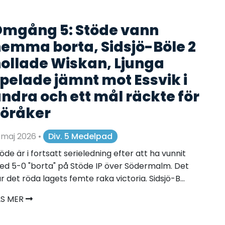
mgång 5: Stöde vann
emma borta, Sidsjö-Böle 2
ollade Wiskan, Ljunga
pelade jämnt mot Essvik i
ndra och ett mål räckte för
öråker
 maj 2026
•
Div. 5 Medelpad
öde är i fortsatt serieledning efter att ha vunnit
d 5-0 "borta" på Stöde IP över Södermalm. Det
r det röda lagets femte raka victoria. Sidsjö-B...
ÄS MER