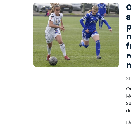
O
s
p
n
f
r
31
Om
M
Su
de
L